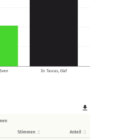
 Sven
Dr. Tauras, Olaf
file_download
men
Stimmen
Anteil