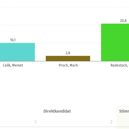
20,8
10,1
2,8
Celik, Memet
Proch, Mark
Radestock,
Direktkandidat
Stim