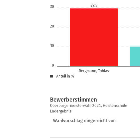
29,5
30
20
10
0
Bergmann, Tobias
Anteil in %
Bewerberstimmen
Bewerberstimmen
Oberbürgermeisterwahl 2021, Holstenschule
Endergebnis
Wahlvorschlag eingereicht von