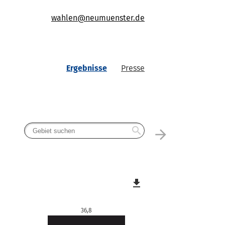
wahlen@neumuenster.de
Ergebnisse
Presse
search
arrow_forward
file_download
36,8