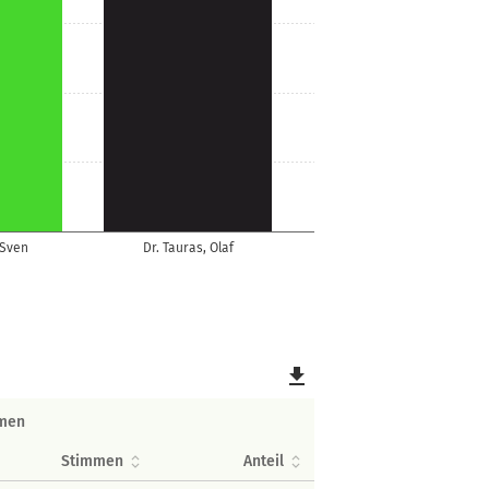
 Sven
Dr. Tauras, Olaf
file_download
men
Stimmen
Anteil