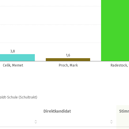
3,8
1,6
Celik, Memet
Proch, Mark
Radestock,
dt-Schule (Schultrakt)
Direktkandidat
Stim