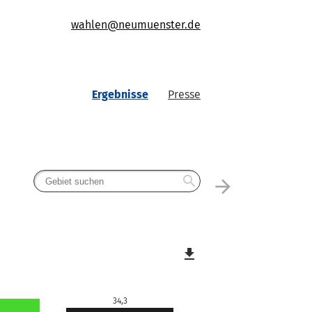
wahlen@neumuenster.de
Ergebnisse
Presse
search
arrow_forward
file_download
34,3