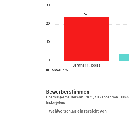
30
24,0
20
10
0
Bergmann, Tobias
Anteil in %
Bewerberstimmen
Bewerberstimmen
Oberbürgermeisterwahl 2021, Alexander-von-Humbol
Endergebnis
Wahlvorschlag eingereicht von